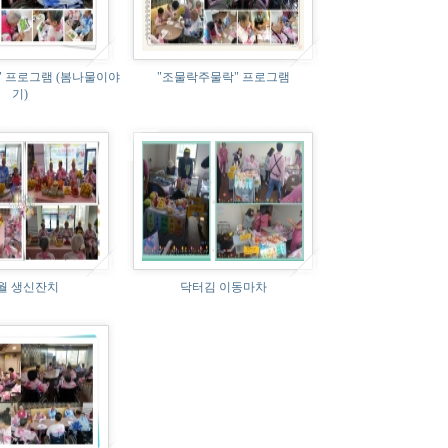
 프로그램 (봄나물이야
"조물락주물락" 프로그램
기)
2월 생신잔치
닥터김 이동마차