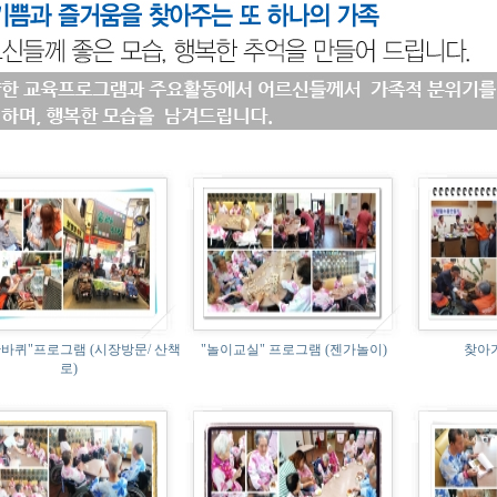
바퀴"프로그램 (시장방문/ 산책
"놀이교실" 프로그램 (젠가놀이)
찾아
로)