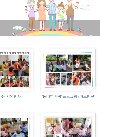
가는 지역행사
"동네한바퀴"프로그램 (마트방문)